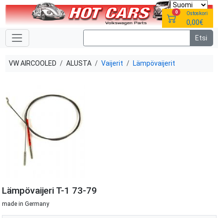
0
Ostoskori
0,00€
VW AIRCOOLED
ALUSTA
Vaijerit
Lämpövaijerit
Lämpövaijeri T-1 73-79
made in Germany