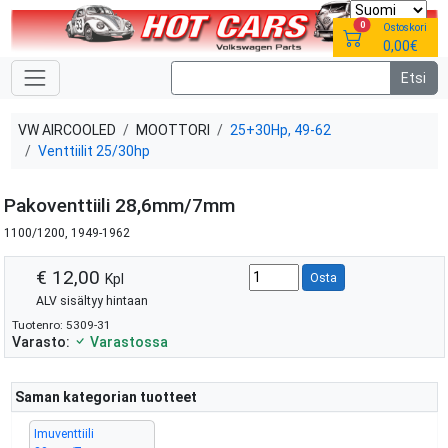
0
Ostoskori
0,00€
VW AIRCOOLED
MOOTTORI
25+30Hp, 49-62
Venttiilit 25/30hp
Pakoventtiili 28,6mm/7mm
1100/1200, 1949-1962
€ 12,00
Kpl
Osta
ALV sisältyy hintaan
Tuotenro: 5309-31
Varasto:
Varastossa
Saman kategorian tuotteet
Imuventtiili