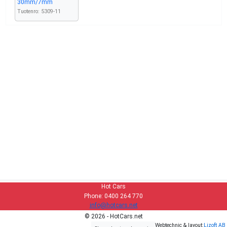
30mm/7mm
Tuotenro: 5309-11
Hot Cars
Phone: 0400 264 770
info@hotcars.net
© 2026 - HotCars.net
Webtechnic & layout:
Lizoft AB