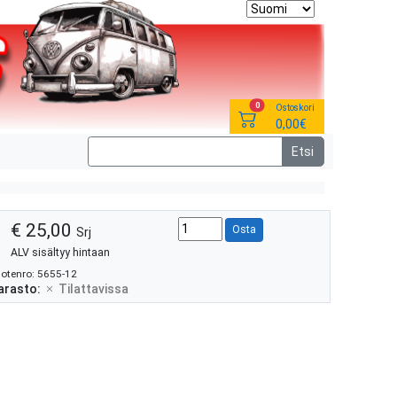
0
Ostoskori
0,00€
€ 25,00
Osta
Srj
ALV sisältyy hintaan
otenro: 5655-12
arasto:
Tilattavissa