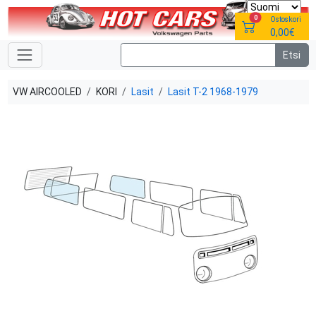
0
Ostoskori
0,00€
VW AIRCOOLED
KORI
Lasit
Lasit T-2 1968-1979