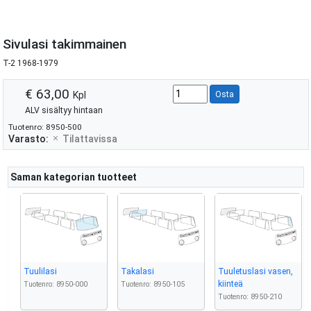
Sivulasi takimmainen
T-2 1968-1979
€ 63,00
Kpl
Osta
ALV sisältyy hintaan
Tuotenro: 8950-500
Varasto:
Tilattavissa
Saman kategorian tuotteet
Tuulilasi
Takalasi
Tuuletuslasi vasen,
kiinteä
Tuotenro: 8950-000
Tuotenro: 8950-105
Tuotenro: 8950-210