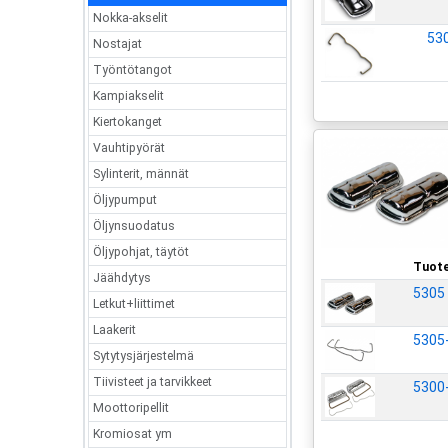
Nokka-akselit
53
Nostajat
Työntötangot
Kampiakselit
Kiertokanget
Vauhtipyörät
Sylinterit, männät
Öljypumput
Öljynsuodatus
Öljypohjat, täytöt
Tuot
Jäähdytys
5305
Letkut+liittimet
Laakerit
5305
Sytytysjärjestelmä
Tiivisteet ja tarvikkeet
5300
Moottoripellit
Kromiosat ym