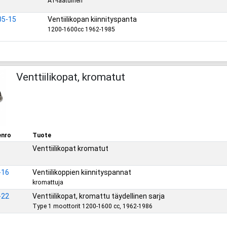
A1-laatuinen
05-15
Ventiilikopan kiinnityspanta
1200-1600cc 1962-1985
Venttiilikopat, kromatut
enro
Tuote
Venttiilikopat kromatut
-16
Ventiilikoppien kiinnityspannat
kromattuja
-22
Venttiilikopat, kromattu täydellinen sarja
Type 1 moottorit 1200-1600 cc, 1962-1986