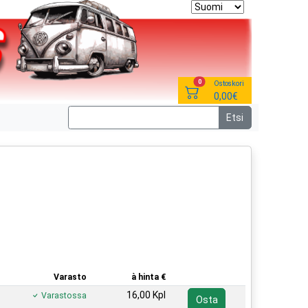
0
Ostoskori
0,00€
Varasto
à hinta €
16,00 Kpl
Varastossa
Osta