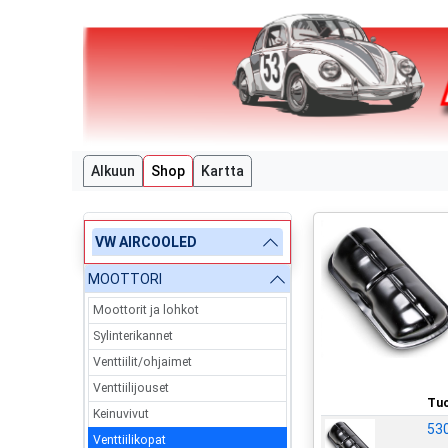
Alkuun
Shop
Kartta
VW AIRCOOLED
MOOTTORI
Moottorit ja lohkot
Sylinterikannet
Venttiilit/ohjaimet
Venttiilijouset
Tuo
Keinuvivut
53
Venttiilikopat