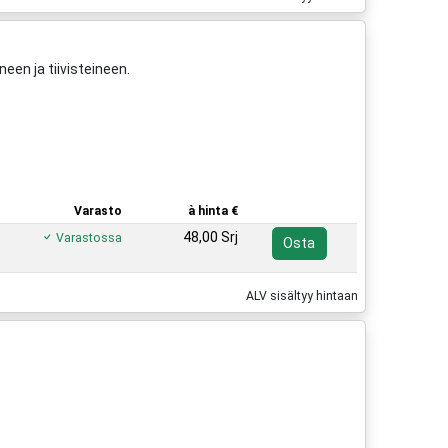
neen ja tiivisteineen.
Varasto
à hinta €
48,00 Srj
Varastossa
Osta
ALV sisältyy hintaan