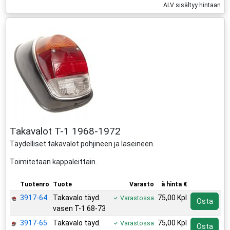
ALV sisältyy hintaan
Takavalot T-1 1968-1972
Täydelliset takavalot pohjineen ja laseineen.
Toimitetaan kappaleittain.
Tuotenro
Tuote
Varasto
à hinta €
3917-64
Takavalo täyd.
75,00 Kpl
Varastossa
Osta
vasen T-1 68-73
3917-65
Takavalo täyd.
75,00 Kpl
Varastossa
Osta