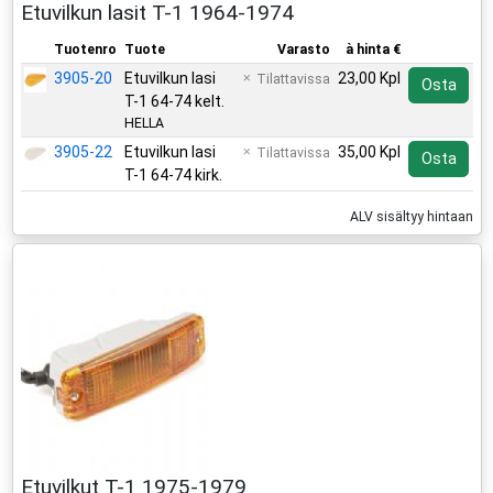
Etuvilkun lasit T-1 1964-1974
Tuotenro
Tuote
Varasto
à hinta €
3905-20
Etuvilkun lasi
23,00 Kpl
Tilattavissa
Osta
T-1 64-74 kelt.
HELLA
3905-22
Etuvilkun lasi
35,00 Kpl
Tilattavissa
Osta
T-1 64-74 kirk.
ALV sisältyy hintaan
Etuvilkut T-1 1975-1979