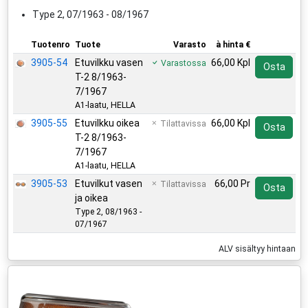
Type 2, 07/1963 - 08/1967
Tuotenro
Tuote
Varasto
à hinta €
3905-54
Etuvilkku vasen
66,00 Kpl
Varastossa
Osta
T-2 8/1963-
7/1967
A1-laatu, HELLA
3905-55
Etuvilkku oikea
66,00 Kpl
Tilattavissa
Osta
T-2 8/1963-
7/1967
A1-laatu, HELLA
3905-53
Etuvilkut vasen
66,00 Pr
Tilattavissa
Osta
ja oikea
Type 2, 08/1963 -
07/1967
ALV sisältyy hintaan