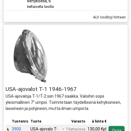
kehyksellä, 6"
keltaisella lasilla
ALV sisältyy hintaan
USA-ajovalot T-1 1946-1967
USA-ajovaloja T-1/T-2:siin 1967 saakka. Valoihin sopii
yleismallinen 7" umpio. Toimitetaan täydellisenä kehyksineen,
laseineen ja pohjineen, mutta ilman umpiota.
Tuotenro
Tuote
Varasto
à hinta €
3900
USA-ajovalo T-
130,00 Kpl
Tilattavissa
Osta