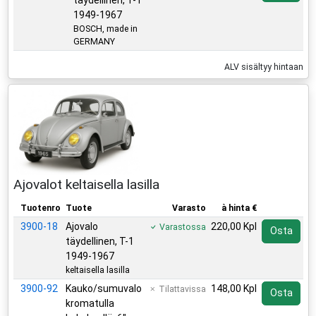
täydellinen, T-1
1949-1967
BOSCH, made in
GERMANY
ALV sisältyy hintaan
Ajovalot keltaisella lasilla
Tuotenro
Tuote
Varasto
à hinta €
3900-18
Ajovalo
220,00 Kpl
Varastossa
Osta
täydellinen, T-1
1949-1967
keltaisella lasilla
3900-92
Kauko/sumuvalo
148,00 Kpl
Tilattavissa
Osta
kromatulla