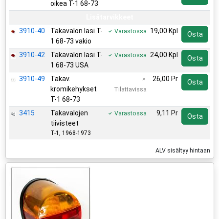
oikea T-1 68-73
Lisätarvikkeet
3910-40
Takavalon lasi T-
19,00 Kpl
Varastossa
Osta
1 68-73 vakio
3910-42
Takavalon lasi T-
24,00 Kpl
Varastossa
Osta
1 68-73 USA
3910-49
Takav.
26,00 Pr
Osta
kromikehykset
Tilattavissa
T-1 68-73
3415
Takavalojen
9,11 Pr
Varastossa
Osta
tiivisteet
T-1, 1968-1973
ALV sisältyy hintaan