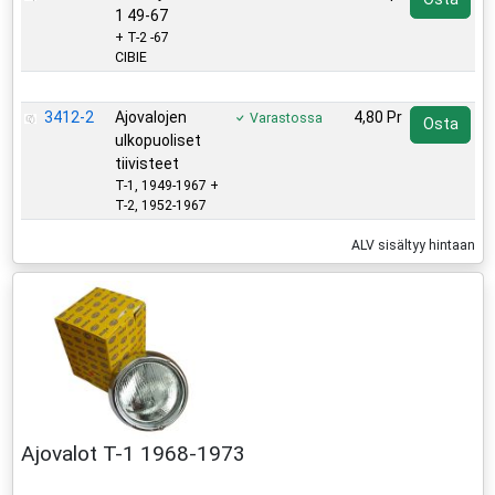
1 49-67
+ T-2 -67
CIBIE
Lisätarvikkeet
3412-2
Ajovalojen
4,80 Pr
Varastossa
Osta
ulkopuoliset
tiivisteet
T-1, 1949-1967 +
T-2, 1952-1967
ALV sisältyy hintaan
Ajovalot T-1 1968-1973