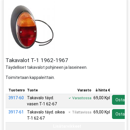
Takavalot T-1 1962-1967
Täydelliset takavalot pohjineen ja laseineen.
Toimitetaan kappaleittain.
Tuotenro
Tuote
Varasto
à hinta €
3917-60
Takavalo täyd.
69,00 Kpl
Varastossa
Osta
vasen T-1 62-67
3917-61
Takavalo täyd. oikea
69,00 Kpl
Tilattavissa
Osta
T-1 62-67
Lisätarvikkeet