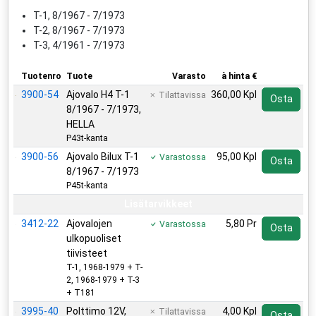
T-1, 8/1967 - 7/1973
T-2, 8/1967 - 7/1973
T-3, 4/1961 - 7/1973
Tuotenro
Tuote
Varasto
à hinta €
3900-54
Ajovalo H4 T-1
360,00 Kpl
Tilattavissa
Osta
8/1967 - 7/1973,
HELLA
P43t-kanta
3900-56
Ajovalo Bilux T-1
95,00 Kpl
Varastossa
Osta
8/1967 - 7/1973
P45t-kanta
Lisätarvikkeet
3412-22
Ajovalojen
5,80 Pr
Varastossa
Osta
ulkopuoliset
tiivisteet
T-1, 1968-1979 + T-
2, 1968-1979 + T-3
+ T181
3995-40
Polttimo 12V,
4,00 Kpl
Tilattavissa
Osta