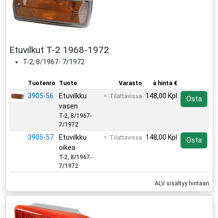
Etuvilkut T-2 1968-1972
T-2, 8/1967- 7/1972
Tuotenro
Tuote
Varasto
à hinta €
3905-56
Etuvilkku
148,00 Kpl
Tilattavissa
Osta
vasen
T-2, 8/1967-
7/1972
3905-57
Etuvilkku
148,00 Kpl
Tilattavissa
Osta
oikea
T-2, 8/1967-
7/1972
ALV sisältyy hintaan