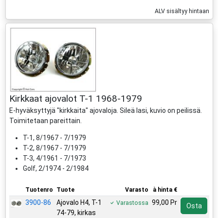
ALV sisältyy hintaan
Kirkkaat ajovalot T-1 1968-1979
E-hyväksyttyjä "kirkkaita" ajovaloja. Sileä lasi, kuvio on peilissä.
Toimitetaan pareittain.
T-1, 8/1967 - 7/1979
T-2, 8/1967 - 7/1979
T-3, 4/1961 - 7/1973
Golf, 2/1974 - 2/1984
Tuotenro
Tuote
Varasto
à hinta €
3900-86
Ajovalo H4, T-1
99,00 Pr
Varastossa
Osta
74-79, kirkas