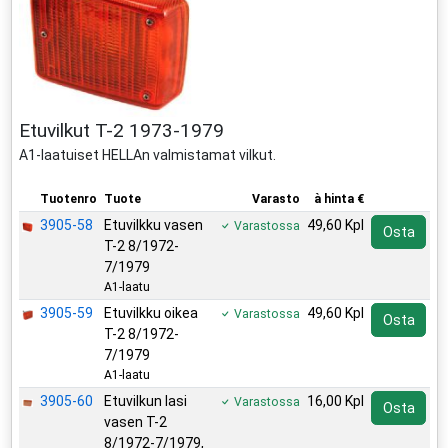
Etuvilkut T-2 1973-1979
A1-laatuiset HELLAn valmistamat vilkut.
Tuotenro
Tuote
Varasto
à hinta €
3905-58
Etuvilkku vasen
49,60 Kpl
Varastossa
Osta
T-2 8/1972-
7/1979
A1-laatu
3905-59
Etuvilkku oikea
49,60 Kpl
Varastossa
Osta
T-2 8/1972-
7/1979
A1-laatu
3905-60
Etuvilkun lasi
16,00 Kpl
Varastossa
Osta
vasen T-2
8/1972-7/1979,