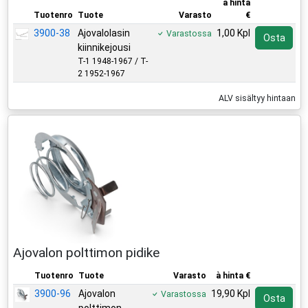
à hinta
Tuotenro
Tuote
Varasto
€
3900-38
Ajovalolasin
1,00 Kpl
Varastossa
Osta
kiinnikejousi
T-1 1948-1967 / T-
2 1952-1967
ALV sisältyy hintaan
Ajovalon polttimon pidike
Tuotenro
Tuote
Varasto
à hinta €
3900-96
Ajovalon
19,90 Kpl
Varastossa
Osta