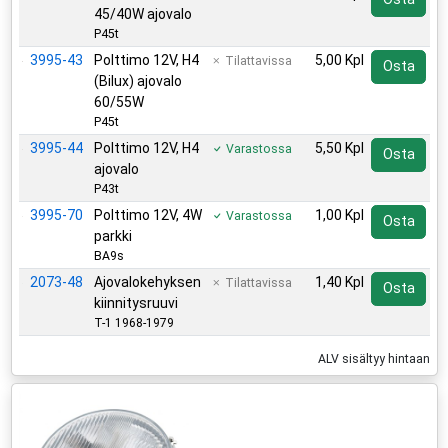
45/40W ajovalo
P45t
3995-43
Polttimo 12V, H4
5,00 Kpl
Tilattavissa
Osta
(Bilux) ajovalo
60/55W
P45t
3995-44
Polttimo 12V, H4
5,50 Kpl
Varastossa
Osta
ajovalo
P43t
3995-70
Polttimo 12V, 4W
1,00 Kpl
Varastossa
Osta
parkki
BA9s
2073-48
Ajovalokehyksen
1,40 Kpl
Tilattavissa
Osta
kiinnitysruuvi
T-1 1968-1979
ALV sisältyy hintaan