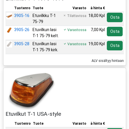
Tuotenro
Tuote
Varasto
à hinta €
3905-16
Etuvilkku T-1
18,00 Kpl
Tilattavissa
Osta
75-79
3905-26
Etuvilkun lasi
7,00 Kpl
Varastossa
Osta
T-1 75-79 kelt.
3905-28
Etuvilkun lasi
19,00 Kpl
Varastossa
Osta
T-1 75-79 kirk.
ALV sisältyy hintaan
Etuvilkut T-1 USA-style
Tuotenro
Tuote
Varasto
à hinta €