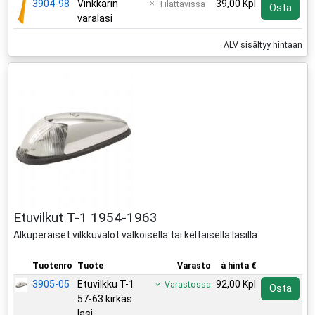
3904-98
Vinkkarin
39,00 Kpl
Tilattavissa
Osta
varalasi
ALV sisältyy hintaan
Etuvilkut T-1 1954-1963
Alkuperäiset vilkkuvalot valkoisella tai keltaisella lasilla.
Tuotenro
Tuote
Varasto
à hinta €
3905-05
Etuvilkku T-1
92,00 Kpl
Varastossa
Osta
57-63 kirkas
lasi