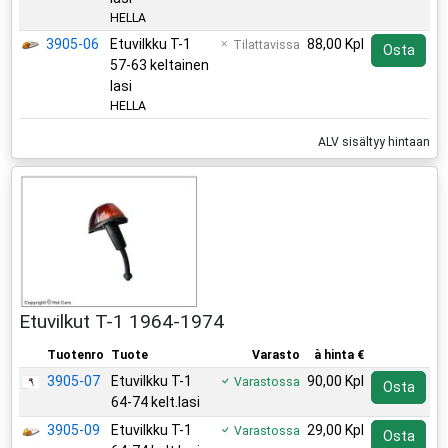
HELLA
3905-06
Etuvilkku T-1
88,00 Kpl
Tilattavissa
Osta
57-63 keltainen
lasi
HELLA
ALV sisältyy hintaan
Etuvilkut T-1 1964-1974
Tuotenro
Tuote
Varasto
à hinta €
3905-07
Etuvilkku T-1
90,00 Kpl
Varastossa
Osta
64-74 kelt.lasi
3905-09
Etuvilkku T-1
29,00 Kpl
Varastossa
Osta