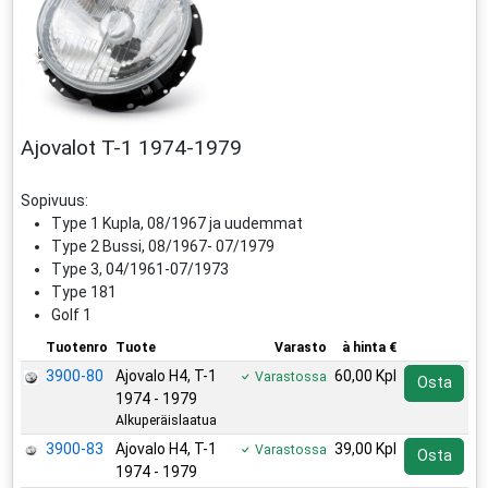
Ajovalot T-1 1974-1979
Sopivuus:
Type 1 Kupla, 08/1967 ja uudemmat
Type 2 Bussi, 08/1967- 07/1979
Type 3, 04/1961-07/1973
Type 181
Golf 1
Tuotenro
Tuote
Varasto
à hinta €
3900-80
Ajovalo H4, T-1
60,00 Kpl
Varastossa
Osta
1974 - 1979
Alkuperäislaatua
3900-83
Ajovalo H4, T-1
39,00 Kpl
Varastossa
Osta
1974 - 1979