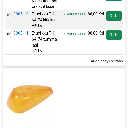
64-74 kelt.lasi
tarvike B-laatu
3905-10
Etuvilkku T-1
88,00 Kpl
Varastossa
Osta
64-74 kirk.lasi
HELLA
3905-11
Etuvilkku T-1
88,00 Kpl
Varastossa
Osta
64-74 tumma
lasi
HELLA
ALV sisältyy hintaan