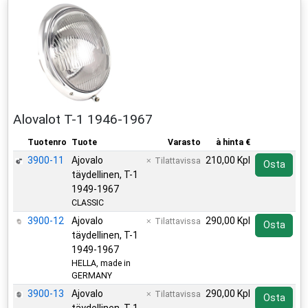
Alovalot T-1 1946-1967
Tuotenro
Tuote
Varasto
à hinta €
3900-11
Ajovalo
210,00 Kpl
Tilattavissa
Osta
täydellinen, T-1
1949-1967
CLASSIC
3900-12
Ajovalo
290,00 Kpl
Tilattavissa
Osta
täydellinen, T-1
1949-1967
HELLA, made in
GERMANY
3900-13
Ajovalo
290,00 Kpl
Tilattavissa
Osta