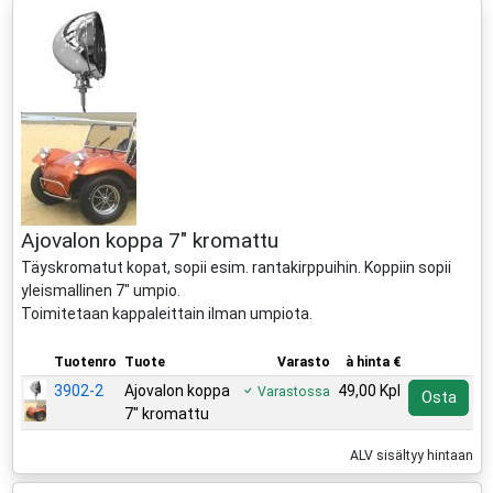
Ajovalon koppa 7" kromattu
Täyskromatut kopat, sopii esim. rantakirppuihin. Koppiin sopii
yleismallinen 7" umpio.
Toimitetaan kappaleittain ilman umpiota.
Tuotenro
Tuote
Varasto
à hinta €
3902-2
Ajovalon koppa
49,00 Kpl
Varastossa
Osta
7" kromattu
ALV sisältyy hintaan