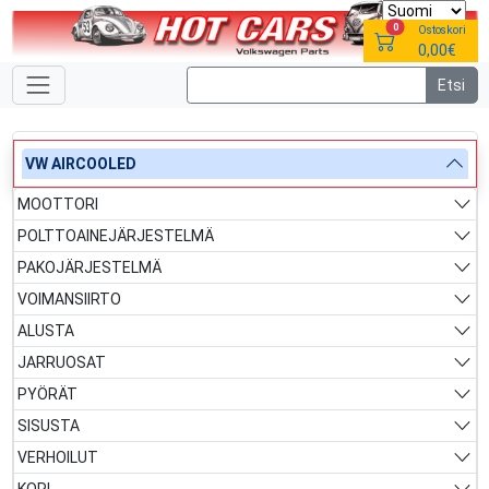
0
Ostoskori
0,00€
VW AIRCOOLED
MOOTTORI
POLTTOAINEJÄRJESTELMÄ
PAKOJÄRJESTELMÄ
VOIMANSIIRTO
ALUSTA
JARRUOSAT
PYÖRÄT
SISUSTA
VERHOILUT
KORI