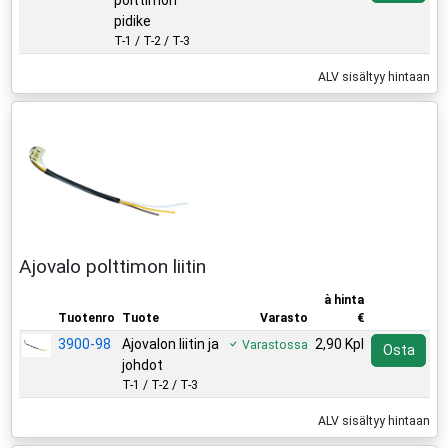
polttimon
pidike
T-1 / T-2 / T-3
ALV sisältyy hintaan
Ajovalo polttimon liitin
à hinta
Tuotenro
Tuote
Varasto
€
3900-98
Ajovalon liitin ja
2,90 Kpl
Varastossa
Osta
johdot
T-1 / T-2 / T-3
ALV sisältyy hintaan