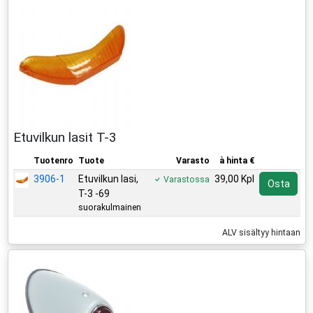
Etuvilkun lasit T-3
Tuotenro
Tuote
Varasto
à hinta €
3906-1
Etuvilkun lasi,
39,00 Kpl
Varastossa
Osta
T-3 -69
suorakulmainen
ALV sisältyy hintaan