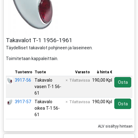
Takavalot T-1 1956-1961
Täydelliset takavalot pohjineen ja laseineen.
Toimitetaan kappaleittain.
Tuotenro
Tuote
Varasto
à hinta €
3917-56
Takavalo
190,00 Kpl
Tilattavissa
Osta
vasen T-1 56-
61
3917-57
Takavalo
190,00 Kpl
Tilattavissa
Osta
oikea T-1 56-
61
ALV sisältyy hintaan