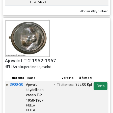
+ T-2 74>79
ALV sisältyy hintaan
Ajovalot T-2 1952-1967
HELLAn alkuperäiset ajovalot.
Tuotenro
Tuote
Varasto
à hinta €
3900-30
Ajovalo
355,00 Kpl
Tilattavissa
Osta
täydellinen
vasen T-2
1950-1967
HELLA
HELLA