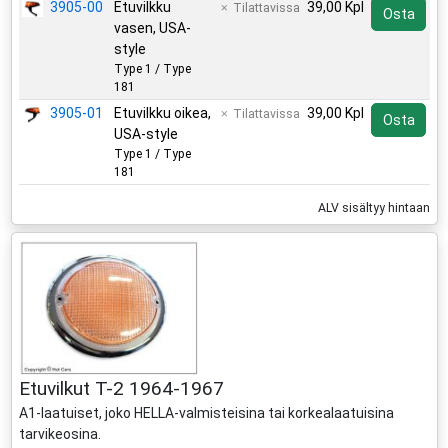
3905-00
Etuvilkku
39,00 Kpl
Tilattavissa
Osta
vasen, USA-
style
Type 1 / Type
181
3905-01
Etuvilkku oikea,
39,00 Kpl
Tilattavissa
Osta
USA-style
Type 1 / Type
181
ALV sisältyy hintaan
Etuvilkut T-2 1964-1967
A1-laatuiset, joko HELLA-valmisteisina tai korkealaatuisina
tarvikeosina.